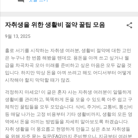
보니 계획 없이 하루를 보내는 경우가 많았고, 그만큼 소비도 즉
흥적으로 이루어졌습니다. 이런 흐름을 바꾸기 위해 아침 시간
을 활용하기 시작했습니다. 1. 하루 지출 계획 세우기 아침에 간
자취생을 위한 생활비 절약 꿀팁 모음
단하게 그날의 지출 계획을 세우는 습관을 만들었습니다. 큰 금
액이 아니더라도 어떤 지출이 예정되어 있는지 미리 생각해보
9월 13, 2025
는 것이 중요했습니다. 이 과정을 통해 불필요한 소비를 사전에
줄일 수 있었습니다. 2. 계좌 잔액 확인하기 하루를 시작하면서
홀로 서기를 시작하는 자취생 여러분, 생활비 절약에 대한 고민
현재 계좌 잔액을 확인하는 습관을 만들었습니다. 단순한 행동
은 누구나 한 번쯤 해봤을 텐데요. 용돈을 아껴 쓰고 싶거나 월
이지만 소비에 대한 인식을 높이는 데 도움이 됐습니다. 이 습관
급을 차곡차곡 모아 미래를 준비하고 싶은 마음은 모두 같을 것
하나만으로도 충동적인 소비가 줄어드는 효과가 있었습니다. 3.
입니다. 하지만 막상 돈을 아껴 쓰려고 해도 어디서부터 어떻게
커피 대신 집에서 준비하기 아침에 카페를 이용하던 습관을 줄
시작해야 할지 막막할 때가 많죠.
이고, 집에서 간단하게 음료를 준비하는 방식으로 바꿨습니다.
이 변화는 작은 것처럼 보였지만 꾸준히 이어지면서 지출을 줄
걱정하지 마세요! 이 글은 혼자 사는 자취생 여러분이 알뜰하게
이는 데 도움이 됐습니다. 4. 소비 기준 한 번 더 생각하기 하루
생활비를 관리하고, 똑똑하게 돈을 모을 수 있도록 아주 쉽고 구
를 시작하면서 “오늘 꼭 필요한 소비인가”를 한 번 더 생각하는
체적인 꿀팁들을 모두 모았습니다. 식비, 주거비, 교통비, 통신비
시간을 가졌습니다. 이 질문 하나만으로도 계획 없는 지출을 줄
등 매달 나가는 고정 비용부터 기타 생활비까지, 생활의 모든 영
이는 데 효과가 있었습니다. 5. 짧은 정리 시간 만들기 아침에 5
역에서 돈을 아끼는 방법들을 자세히 알아보도록 하겠습니다.
분 정도 시간을 내서 집을 간단하게 정리했습니다. 생활 환경이
자취 생활을 더 풍요롭고 현명하게 만들고 싶은 초보 자취생들
정리되면서 불필요한 소비도 줄어드는 느낌이 있었습니다. 작
을 위해 자주 묻는 질문(FAQ)까지 준비했으니, 지금부터 여러분