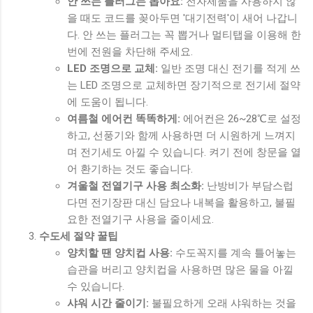
안 쓰는 플러그는 뽑아요:
전자제품을 사용하지 않
을 때도 코드를 꽂아두면 '대기전력'이 새어 나갑니
다. 안 쓰는 플러그는 꼭 뽑거나 멀티탭을 이용해 한
번에 전원을 차단해 주세요.
LED 조명으로 교체:
일반 조명 대신 전기를 적게 쓰
는 LED 조명으로 교체하면 장기적으로 전기세 절약
에 도움이 됩니다.
여름철 에어컨 똑똑하게:
에어컨은 26~28℃로 설정
하고, 선풍기와 함께 사용하면 더 시원하게 느껴지
며 전기세도 아낄 수 있습니다. 켜기 전에 창문을 열
어 환기하는 것도 좋습니다.
겨울철 전열기구 사용 최소화:
난방비가 부담스럽
다면 전기장판 대신 담요나 내복을 활용하고, 불필
요한 전열기구 사용을 줄이세요.
수도세 절약 꿀팁
양치할 땐 양치컵 사용:
수도꼭지를 계속 틀어놓는
습관을 버리고 양치컵을 사용하면 많은 물을 아낄
수 있습니다.
샤워 시간 줄이기:
불필요하게 오래 샤워하는 것을