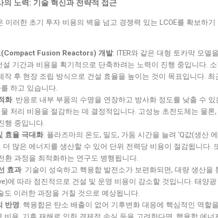
사의 노력: 기술 혁신과 전략적 접근
이러한 초기 투자 비용의 벽을 넘고 경쟁력 있는 LCOE를 확보하기
mpact Fusion Reactors) 개발
: ITER와 같은 대형 토카막 모델
건설 기간과 비용을 획기적으로 단축하려는 노력이 진행 중입니다. 소
 제작 후 현장 조립 방식으로 건설 효율을 높이는 것이 목표입니다. 최
를 하고 있습니다.
최적화
: 반응로 내부 부품의 수명을 연장하고 방사화 정도를 낮출 수 
물 처리 비용을 절감하는 데 결정적입니다. 고성능 초전도체는 물론,
진행 중입니다.
및 효율 극대화
: 플라즈마의 온도, 밀도, 가둠 시간을 늘려 'Q값(생산 
 더 많은 에너지를 생산할 수 있어 단위 전력당 비용이 절감됩니다. 또
 전환 과정을 최적화하는 연구도 병행됩니다.
선 효과
: 기술이 성숙하고 핵융합 발전소가 보편화되면, 대량 생산을 
 Curve)에 따라 점진적으로 건설 및 운영 비용이 감소할 것입니다. 태
기술도 이러한 과정을 거칠 것으로 예상됩니다.
의 반영
: 핵융합은 탄소 배출이 없어 기후변화 대응에 핵심적인 역할을
염 비용, 기후 재해로 인한 경제적 손실 등을 고려한다면, 핵융합 에