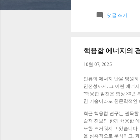
기 아침에 간단하게 그날의
미리 생각해보는 것이 중요했
댓글 쓰기
루를 시작하면서 현재 계좌
이 됐습니다. 이 습관 하나
페를 이용하던 습관을 줄이
준히 이어지면서 지출을 줄이
비인가”를 한 번 더 생각하
핵융합 에너지의 
짧은 정리 시간 만들기 아
줄어드는 느낌이 있었습니다
10월 07, 2025
후 가장 크게 느낀 변화는 소
인류의 에너지 난을 영원히 
안전성까지, 그 어떤 에너지
"핵융합 발전은 항상 30년
한 기술이라도 천문학적인 
최근 핵융합 연구는 괄목할
술적 진보와 함께 핵융합 에
또한 뜨거워지고 있습니다.
을 심층적으로 분석하고, 