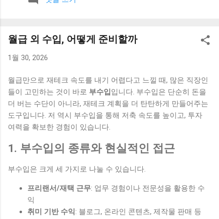
보니 계획 없이 하루를 보내는 경우가 많았고, 그만큼 소비도 즉
흥적으로 이루어졌습니다. 이런 흐름을 바꾸기 위해 아침 시간
을 활용하기 시작했습니다. 1. 하루 지출 계획 세우기 아침에 간
월급 외 수입, 어떻게 준비할까
단하게 그날의 지출 계획을 세우는 습관을 만들었습니다. 큰 금
액이 아니더라도 어떤 지출이 예정되어 있는지 미리 생각해보
1월 30, 2026
는 것이 중요했습니다. 이 과정을 통해 불필요한 소비를 사전에
줄일 수 있었습니다. 2. 계좌 잔액 확인하기 하루를 시작하면서
월급만으로 재테크 속도를 내기 어렵다고 느낄 때, 많은 직장인
현재 계좌 잔액을 확인하는 습관을 만들었습니다. 단순한 행동
들이 고민하는 것이 바로
부수입
입니다. 부수입은 단순히 돈을
이지만 소비에 대한 인식을 높이는 데 도움이 됐습니다. 이 습관
더 버는 수단이 아니라, 재테크 계획을 더 탄탄하게 만들어주는
하나만으로도 충동적인 소비가 줄어드는 효과가 있었습니다. 3.
도구입니다. 저 역시 부수입을 통해 저축 속도를 높이고, 투자
커피 대신 집에서 준비하기 아침에 카페를 이용하던 습관을 줄
여력을 확보한 경험이 있습니다.
이고, 집에서 간단하게 음료를 준비하는 방식으로 바꿨습니다.
이 변화는 작은 것처럼 보였지만 꾸준히 이어지면서 지출을 줄
1. 부수입의 종류와 현실적인 접근
이는 데 도움이 됐습니다. 4. 소비 기준 한 번 더 생각하기 하루
를 시작하면서 “오늘 꼭 필요한 소비인가”를 한 번 더 생각하는
부수입은 크게 세 가지로 나눌 수 있습니다.
시간을 가졌습니다. 이 질문 하나만으로도 계획 없는 지출을 줄
프리랜서/재택 근무
: 업무 경험이나 전문성을 활용한 수
이는 데 효과가 있었습니다. 5. 짧은 정리 시간 만들기 아침에 5
익
분 정도 시간을 내서 집을 간단하게 정리했습니다. 생활 환경이
취미 기반 수익
: 블로그, 온라인 콘텐츠, 제작물 판매 등
정리되면서 불필요한 소비도 줄어드는 느낌이 있었습니다. 작