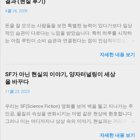
결과 (현실 후기)
4월 26, 2026
돈을 잘 모으는 사람들을 보면 특별한 능력이 있다기보다 일상
적인 습관이 다르다는 느낌을 받았습니다. 특히 하루를 시작하
는 아침 루틴이 소비 습관과 연결된다는 점이 인상적이었습니
다. 그래서 실제로 돈을 모으는 사람들의 아침 루틴을 참고해서
자세한 내용 보기
생활에 적용해봤고, 그 결과 어떤 변화가 있었는지 정리해보려
고 합니다. 아침 루틴을 바꾸게 된 이유 이전에는 아침에 급하게
준비하고 바로 하루를 시작하는 패턴이었습니다. 여유가 없다
SF가 아닌 현실의 이야기, 양자터널링이 세상
보니 계획 없이 하루를 보내는 경우가 많았고, 그만큼 소비도 즉
을 바꾸다
흥적으로 이루어졌습니다. 이런 흐름을 바꾸기 위해 아침 시간
11월 23, 2025
을 활용하기 시작했습니다. 1. 하루 지출 계획 세우기 아침에 간
단하게 그날의 지출 계획을 세우는 습관을 만들었습니다. 큰 금
우리는 SF(Science Fiction) 영화를 보며 벽을 뚫고 지나가는 주
액이 아니더라도 어떤 지출이 예정되어 있는지 미리 생각해보
인공, 물질의 속성을 변화시키는 마법 같은 현상에 환호합니다.
는 것이 중요했습니다. 이 과정을 통해 불필요한 소비를 사전에
그러나 이는 어디까지나 상상 속의 이야기, 현실과는 거리가 멀
줄일 수 있었습니다. 2. 계좌 잔액 확인하기 하루를 시작하면서
다고 생각합니다. 그런데 만약, 이러한 SF 속 설정처럼 들리는
현재 계좌 잔액을 확인하는 습관을 만들었습니다. 단순한 행동
자세한 내용 보기
현상이 사실은 우리 현실을 지배하고 있으며, 첨단 기술을 움직
이지만 소비에 대한 인식을 높이는 데 도움이 됐습니다. 이 습관