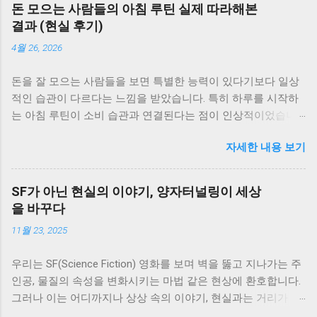
돈 모으는 사람들의 아침 루틴 실제 따라해본
결과 (현실 후기)
4월 26, 2026
돈을 잘 모으는 사람들을 보면 특별한 능력이 있다기보다 일상
적인 습관이 다르다는 느낌을 받았습니다. 특히 하루를 시작하
는 아침 루틴이 소비 습관과 연결된다는 점이 인상적이었습니
다. 그래서 실제로 돈을 모으는 사람들의 아침 루틴을 참고해서
자세한 내용 보기
생활에 적용해봤고, 그 결과 어떤 변화가 있었는지 정리해보려
고 합니다. 아침 루틴을 바꾸게 된 이유 이전에는 아침에 급하게
준비하고 바로 하루를 시작하는 패턴이었습니다. 여유가 없다
SF가 아닌 현실의 이야기, 양자터널링이 세상
보니 계획 없이 하루를 보내는 경우가 많았고, 그만큼 소비도 즉
을 바꾸다
흥적으로 이루어졌습니다. 이런 흐름을 바꾸기 위해 아침 시간
11월 23, 2025
을 활용하기 시작했습니다. 1. 하루 지출 계획 세우기 아침에 간
단하게 그날의 지출 계획을 세우는 습관을 만들었습니다. 큰 금
우리는 SF(Science Fiction) 영화를 보며 벽을 뚫고 지나가는 주
액이 아니더라도 어떤 지출이 예정되어 있는지 미리 생각해보
인공, 물질의 속성을 변화시키는 마법 같은 현상에 환호합니다.
는 것이 중요했습니다. 이 과정을 통해 불필요한 소비를 사전에
그러나 이는 어디까지나 상상 속의 이야기, 현실과는 거리가 멀
줄일 수 있었습니다. 2. 계좌 잔액 확인하기 하루를 시작하면서
다고 생각합니다. 그런데 만약, 이러한 SF 속 설정처럼 들리는