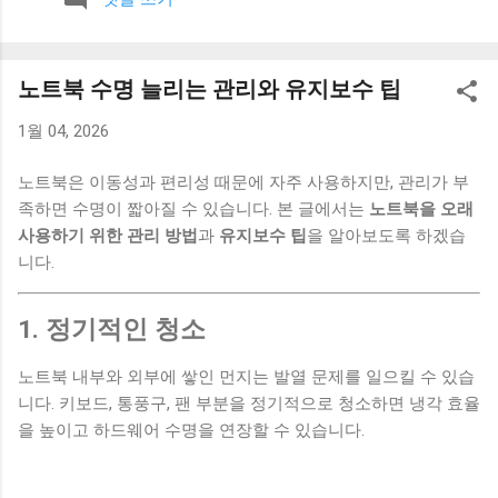
보니 계획 없이 하루를 보내는 경우가 많았고, 그만큼 소비도 즉
흥적으로 이루어졌습니다. 이런 흐름을 바꾸기 위해 아침 시간
을 활용하기 시작했습니다. 1. 하루 지출 계획 세우기 아침에 간
노트북 수명 늘리는 관리와 유지보수 팁
단하게 그날의 지출 계획을 세우는 습관을 만들었습니다. 큰 금
액이 아니더라도 어떤 지출이 예정되어 있는지 미리 생각해보
1월 04, 2026
는 것이 중요했습니다. 이 과정을 통해 불필요한 소비를 사전에
줄일 수 있었습니다. 2. 계좌 잔액 확인하기 하루를 시작하면서
노트북은 이동성과 편리성 때문에 자주 사용하지만, 관리가 부
현재 계좌 잔액을 확인하는 습관을 만들었습니다. 단순한 행동
족하면 수명이 짧아질 수 있습니다. 본 글에서는
노트북을 오래
이지만 소비에 대한 인식을 높이는 데 도움이 됐습니다. 이 습관
사용하기 위한 관리 방법
과
유지보수 팁
을 알아보도록 하겠습
하나만으로도 충동적인 소비가 줄어드는 효과가 있었습니다. 3.
니다.
커피 대신 집에서 준비하기 아침에 카페를 이용하던 습관을 줄
이고, 집에서 간단하게 음료를 준비하는 방식으로 바꿨습니다.
1. 정기적인 청소
이 변화는 작은 것처럼 보였지만 꾸준히 이어지면서 지출을 줄
이는 데 도움이 됐습니다. 4. 소비 기준 한 번 더 생각하기 하루
노트북 내부와 외부에 쌓인 먼지는 발열 문제를 일으킬 수 있습
를 시작하면서 “오늘 꼭 필요한 소비인가”를 한 번 더 생각하는
니다. 키보드, 통풍구, 팬 부분을 정기적으로 청소하면 냉각 효율
시간을 가졌습니다. 이 질문 하나만으로도 계획 없는 지출을 줄
을 높이고 하드웨어 수명을 연장할 수 있습니다.
이는 데 효과가 있었습니다. 5. 짧은 정리 시간 만들기 아침에 5
분 정도 시간을 내서 집을 간단하게 정리했습니다. 생활 환경이
정리되면서 불필요한 소비도 줄어드는 느낌이 있었습니다. 작