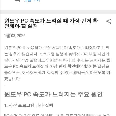
보니 계획 없이 하루를 보내는 경우가 많았고, 그만큼 소비도 즉
흥적으로 이루어졌습니다. 이런 흐름을 바꾸기 위해 아침 시간
을 활용하기 시작했습니다. 1. 하루 지출 계획 세우기 아침에 간
윈도우 PC 속도가 느려질 때 가장 먼저 확
단하게 그날의 지출 계획을 세우는 습관을 만들었습니다. 큰 금
인해야 할 설정
액이 아니더라도 어떤 지출이 예정되어 있는지 미리 생각해보
는 것이 중요했습니다. 이 과정을 통해 불필요한 소비를 사전에
1월 03, 2026
줄일 수 있었습니다. 2. 계좌 잔액 확인하기 하루를 시작하면서
현재 계좌 잔액을 확인하는 습관을 만들었습니다. 단순한 행동
윈도우 PC를 사용하다 보면 처음보다 속도가 느려졌다고 느끼
이지만 소비에 대한 인식을 높이는 데 도움이 됐습니다. 이 습관
는 경우가 많습니다. 프로그램 실행이 늦어지거나 부팅 시간이
하나만으로도 충동적인 소비가 줄어드는 효과가 있었습니다. 3.
길어지면 작업 효율에도 영향을 미치게 됩니다. 본 글에서는
윈
커피 대신 집에서 준비하기 아침에 카페를 이용하던 습관을 줄
도우 PC 속도가 느려질 때 가장 먼저 확인해야 할 기본 설정
을
이고, 집에서 간단하게 음료를 준비하는 방식으로 바꿨습니다.
중심으로, 초보자도 쉽게 점검할 수 있는 방법을 알아보도록 하
이 변화는 작은 것처럼 보였지만 꾸준히 이어지면서 지출을 줄
겠습니다.
이는 데 도움이 됐습니다. 4. 소비 기준 한 번 더 생각하기 하루
를 시작하면서 “오늘 꼭 필요한 소비인가”를 한 번 더 생각하는
윈도우 PC 속도가 느려지는 주요 원인
시간을 가졌습니다. 이 질문 하나만으로도 계획 없는 지출을 줄
이는 데 효과가 있었습니다. 5. 짧은 정리 시간 만들기 아침에 5
1. 시작 프로그램 과다 실행
분 정도 시간을 내서 집을 간단하게 정리했습니다. 생활 환경이
정리되면서 불필요한 소비도 줄어드는 느낌이 있었습니다. 작
PC를 켤 때 자동으로 실행되는 시작 프로그램이 많을수록 부팅