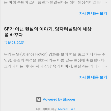
는 아침 루틴이 소비 습관과 연결된다는 점이 인상적이었습니
다. 그래서 실제로 돈을 모으는 사람들의 아침 루틴을 참고해서
자세한 내용 보기
생활에 적용해봤고, 그 결과 어떤 변화가 있었는지 정리해보려
고 합니다. 아침 루틴을 바꾸게 된 이유 이전에는 아침에 급하게
준비하고 바로 하루를 시작하는 패턴이었습니다. 여유가 없다
SF가 아닌 현실의 이야기, 양자터널링이 세상
보니 계획 없이 하루를 보내는 경우가 많았고, 그만큼 소비도 즉
을 바꾸다
흥적으로 이루어졌습니다. 이런 흐름을 바꾸기 위해 아침 시간
11월 23, 2025
을 활용하기 시작했습니다. 1. 하루 지출 계획 세우기 아침에 간
단하게 그날의 지출 계획을 세우는 습관을 만들었습니다. 큰 금
우리는 SF(Science Fiction) 영화를 보며 벽을 뚫고 지나가는 주
액이 아니더라도 어떤 지출이 예정되어 있는지 미리 생각해보
인공, 물질의 속성을 변화시키는 마법 같은 현상에 환호합니다.
는 것이 중요했습니다. 이 과정을 통해 불필요한 소비를 사전에
그러나 이는 어디까지나 상상 속의 이야기, 현실과는 거리가 멀
줄일 수 있었습니다. 2. 계좌 잔액 확인하기 하루를 시작하면서
다고 생각합니다. 그런데 만약, 이러한 SF 속 설정처럼 들리는
현재 계좌 잔액을 확인하는 습관을 만들었습니다. 단순한 행동
자세한 내용 보기
현상이 사실은 우리 현실을 지배하고 있으며, 첨단 기술을 움직
이지만 소비에 대한 인식을 높이는 데 도움이 됐습니다. 이 습관
이는 핵심 원리라면 어떨까요? 바로 양자터널링(Quantum
하나만으로도 충동적인 소비가 줄어드는 효과가 있었습니다. 3.
Tunneling) 이라는 양자역학적 현상이 그 주인공입니다. 에너지
커피 대신 집에서 준비하기 아침에 카페를 이용하던 습관을 줄
가 부족하여 통과할 수 없는 물리적인 장벽이 있음에도 불구하
이고, 집에서 간단하게 음료를 준비하는 방식으로 바꿨습니다.
Powered by Blogger
고, 미세한 입자가 마치 유령처럼 장벽을 뚫고 반대편에 나타나
이 변화는 작은 것처럼 보였지만 꾸준히 이어지면서 지출을 줄
는 현상. 이는 공상 과학보다 더 공상 과학 같지만, 실제로 우리
이는 데 도움이 됐습니다. 4. 소비 기준 한 번 더 생각하기 하루
테마 이미지 제공:
Michael Elkan