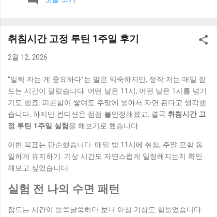
보니 계획 없이 하루를 보내는 경우가 많았고, 그만큼 소비도 즉
흥적으로 이루어졌습니다. 이런 흐름을 바꾸기 위해 아침 시간
을 활용하기 시작했습니다. 1. 하루 지출 계획 세우기 아침에 간
취침시간 고정 루틴 1주일 후기
단하게 그날의 지출 계획을 세우는 습관을 만들었습니다. 큰 금
액이 아니더라도 어떤 지출이 예정되어 있는지 미리 생각해보
2월 12, 2026
는 것이 중요했습니다. 이 과정을 통해 불필요한 소비를 사전에
줄일 수 있었습니다. 2. 계좌 잔액 확인하기 하루를 시작하면서
“일찍 자는 게 중요하다”는 말은 익숙하지만, 정작 저는 매일 잠
현재 계좌 잔액을 확인하는 습관을 만들었습니다. 단순한 행동
드는 시간이 달랐습니다. 어떤 날은 11시, 어떤 날은 1시를 넘기
이지만 소비에 대한 인식을 높이는 데 도움이 됐습니다. 이 습관
기도 했죠. 피곤함이 쌓여도 주말에 몰아서 자면 된다고 생각했
하나만으로도 충동적인 소비가 줄어드는 효과가 있었습니다. 3.
습니다. 하지만 컨디션은 점점 불안정해졌고, 결국
취침시간 고
커피 대신 집에서 준비하기 아침에 카페를 이용하던 습관을 줄
정 루틴 1주일 실험
을 해보기로 했습니다.
이고, 집에서 간단하게 음료를 준비하는 방식으로 바꿨습니다.
이 변화는 작은 것처럼 보였지만 꾸준히 이어지면서 지출을 줄
이번 목표는 단순했습니다. 매일 밤 11시에 취침, 주말 포함 동
이는 데 도움이 됐습니다. 4. 소비 기준 한 번 더 생각하기 하루
일하게 유지하기. 기상 시간도 자연스럽게 일정해지는지 확인
를 시작하면서 “오늘 꼭 필요한 소비인가”를 한 번 더 생각하는
해보고 싶었습니다.
시간을 가졌습니다. 이 질문 하나만으로도 계획 없는 지출을 줄
실험 전 나의 수면 패턴
이는 데 효과가 있었습니다. 5. 짧은 정리 시간 만들기 아침에 5
분 정도 시간을 내서 집을 간단하게 정리했습니다. 생활 환경이
잠드는 시간이 들쭉날쭉하다 보니 아침 기상도 힘들었습니다.
정리되면서 불필요한 소비도 줄어드는 느낌이 있었습니다. 작