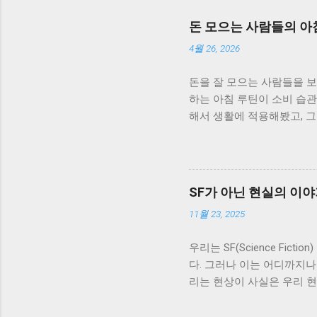
돈 모으는 사람들의 아침
4월 26, 2026
돈을 잘 모으는 사람들을 
하는 아침 루틴이 소비 습
해서 생활에 적용해봤고, 그
급하게 준비하고 바로 하루
소비도 즉흥적으로 이루어졌습
기 아침에 간단하게 그날의
미리 생각해보는 것이 중요했
SF가 아닌 현실의 이
루를 시작하면서 현재 계좌
11월 23, 2025
이 됐습니다. 이 습관 하나
페를 이용하던 습관을 줄이
우리는 SF(Science F
준히 이어지면서 지출을 줄이
다. 그러나 이는 어디까지나
비인가”를 한 번 더 생각하
리는 현상이 사실은 우리 
짧은 정리 시간 만들기 아
(Quantum Tunneli
줄어드는 느낌이 있었습니다
에도 불구하고, 미세한 입자