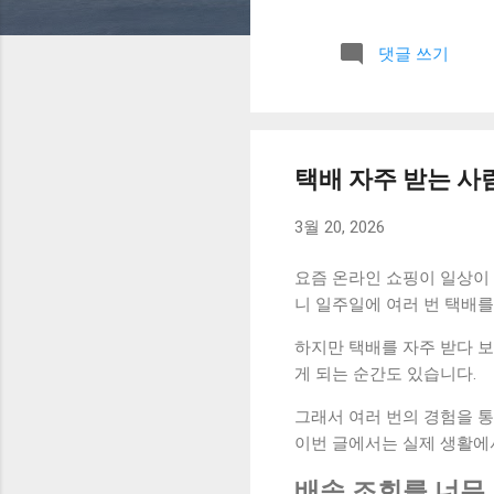
기 아침에 간단하게 그날의
미리 생각해보는 것이 중요했
댓글 쓰기
루를 시작하면서 현재 계좌
이 됐습니다. 이 습관 하나
페를 이용하던 습관을 줄이
준히 이어지면서 지출을 줄이
비인가”를 한 번 더 생각하
택배 자주 받는 사
짧은 정리 시간 만들기 아
줄어드는 느낌이 있었습니다
3월 20, 2026
후 가장 크게 느낀 변화는 소
요즘 온라인 쇼핑이 일상이 
니 일주일에 여러 번 택배를
하지만 택배를 자주 받다 
게 되는 순간도 있습니다.
그래서 여러 번의 경험을 
이번 글에서는 실제 생활에
배송 조회를 너무